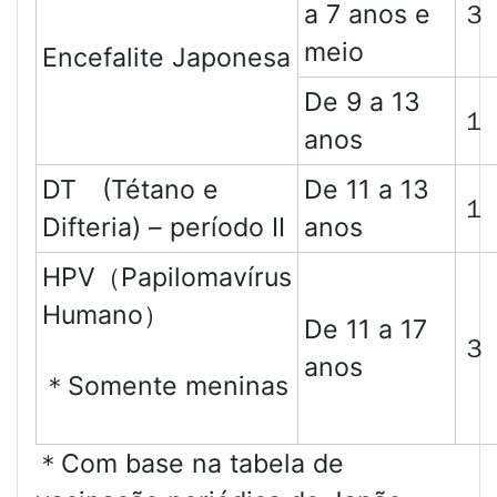
a 7 anos e
３
meio
Encefalite Japonesa
De 9 a 13
１
anos
DT (Tétano e
De 11 a 13
１
Difteria) – período II
anos
HPV（Papilomavírus
Humano）
De 11 a 17
３
anos
＊Somente meninas
＊Com base na tabela de