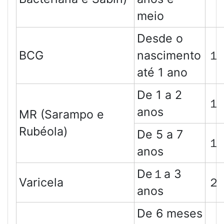
meio
Desde o
BCG
nascimento
１
até 1 ano
De 1 a 2
１
anos
MR (Sarampo e
Rubéola)
De 5 a 7
１
anos
De１a 3
Varicela
２
anos
De 6 meses