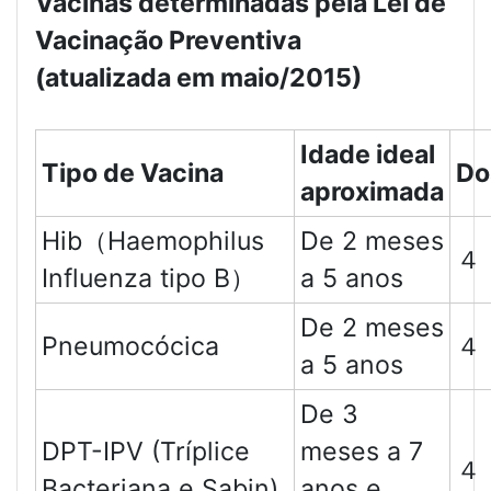
Vacinas determinadas pela Lei de
Vacinação Preventiva
(atualizada em maio/2015)
Idade ideal
Tipo de Vacina
Do
aproximada
Hib（Haemophilus
De 2 meses
４
Influenza tipo B）
a 5 anos
De 2 meses
Pneumocócica
４
a 5 anos
De 3
DPT-IPV (Tríplice
meses a 7
４
Bacteriana e Sabin)
anos e