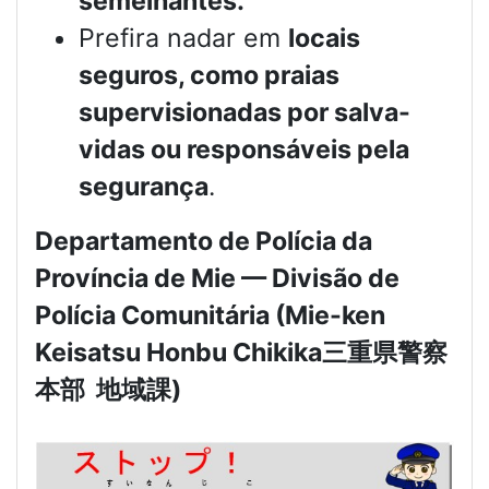
semelhantes.
Prefira nadar em
locais
seguros, como praias
supervisionadas por salva-
vidas ou responsáveis pela
segurança
.
Departamento de Polícia da
Província de Mie — Divisão de
Polícia Comunitária (Mie-ken
Keisatsu Honbu Chikika
三重県警察
本部
地域課
)