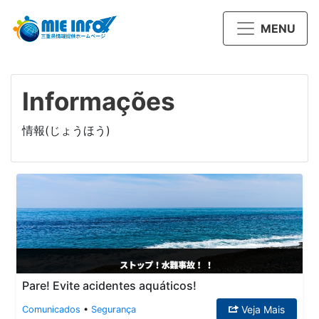
MENU
Informações
情報(じょうほう)
Pare! Evite acidentes aquáticos!
Veja Mais
Comunicados
•
Segurança