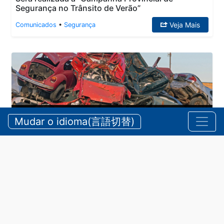
Segurança no Trânsito de Verão”
Veja Mais
Comunicados
•
Segurança
Mudar o idioma(言語切替)
A partir de 1º de junho de 2026, quem pretende
exercer a atividade de compra de sucata de metais
específicos deverá fazer notificação à polícia!
Veja Mais
Comunicados