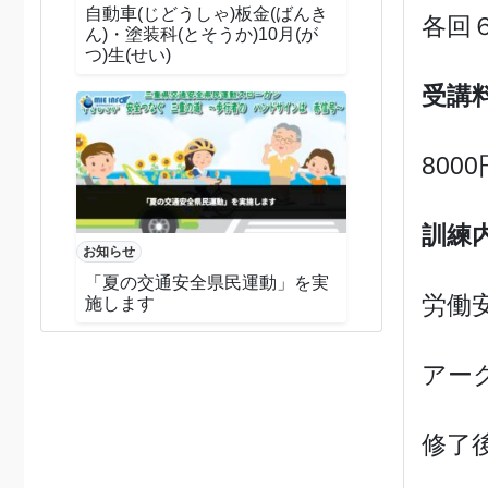
自動車(じどうしゃ)板金(ばんき
各回
ん)・塗装科(とそうか)10月(が
つ)生(せい)
受講
80
訓練
お知らせ
「夏の交通安全県民運動」を実
労働
施します
アー
修了