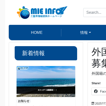
HOME
情報
外
新着情報
募
外国籍
Share!
Fac
お知らせ
2025?7