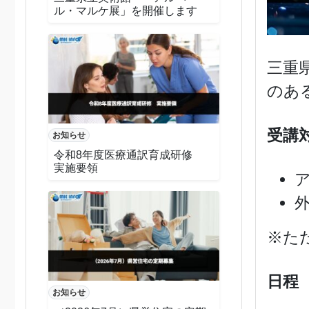
ル・マルケ展」を開催します
三重
のあ
受講
お知らせ
令和8年度医療通訳育成研修
実施要領
※た
日程
お知らせ