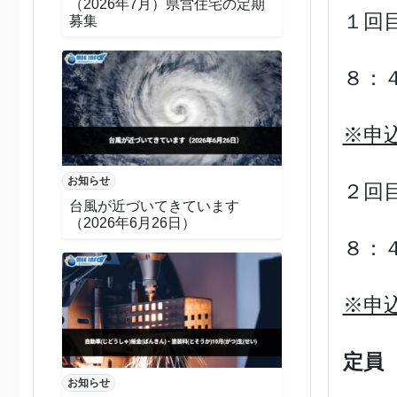
（2026年7月）県営住宅の定期
１回目
募集
８：
※申
お知らせ
２回目
台風が近づいてきています
（2026年6月26日）
８：
※申
定員
お知らせ