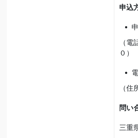
申込
（電話
０）
（住所
問い
三重