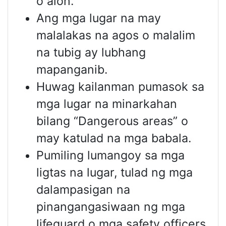
o alon.
Ang mga lugar na may
malalakas na agos o malalim
na tubig ay lubhang
mapanganib.
Huwag kailanman pumasok sa
mga lugar na minarkahan
bilang “Dangerous areas” o
may katulad na mga babala.
Pumiling lumangoy sa mga
ligtas na lugar, tulad ng mga
dalampasigan na
pinangangasiwaan ng mga
lifeguard o mga safety officers.