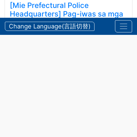
[Mie Prefectural Police
Headquarters] Pag-iwas sa mga
Aksidente sa Tubig at Bundok
Change Language(言語切替)
tuwing Tag-init
【三重県警察本部】夏期における水難・山岳遭難の防
止
Hulyo 24, 2026
Anunsyo
,
Kaligtasan