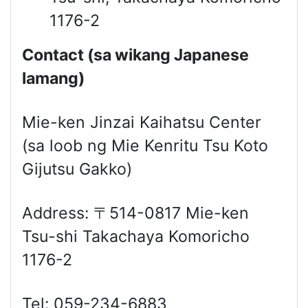
1176-2
C
ontact
(
sa wikang Japanese
lamang
)
Mie-ken Jinzai Kaihatsu Center
(sa loob ng Mie Kenritu Tsu Koto
Gijutsu Gakko)
Address: 〒514-0817 Mie-ken
Tsu-shi Takachaya Komoricho
1176-2
Tel: 059-234-6883