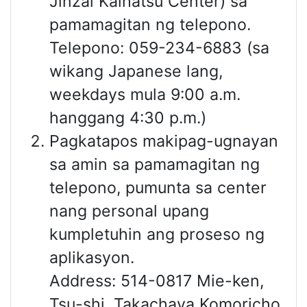
Jinzai Kaihatsu Center) sa
pamamagitan ng telepono.
Telepono: 059-234-6883 (sa
wikang Japanese lang,
weekdays mula 9:00 a.m.
hanggang 4:30 p.m.)
Pagkatapos makipag-ugnayan
sa amin sa pamamagitan ng
telepono, pumunta sa center
nang personal upang
kumpletuhin ang proseso ng
aplikasyon.
Address: 514-0817 Mie-ken,
Tsu-shi, Takachaya Komoricho