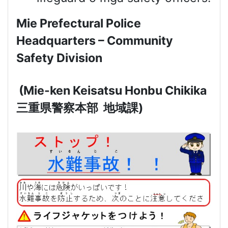
Mie Prefectural Police
Headquarters – Community
Safety Division
(Mie-ken Keisatsu Honbu Chikika
三重県警察本部
地域課
)