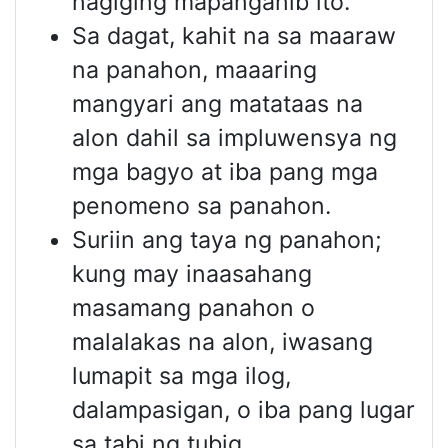
nagiging mapanganib ito.
Sa dagat, kahit na sa maaraw
na panahon, maaaring
mangyari ang matataas na
alon dahil sa impluwensya ng
mga bagyo at iba pang mga
penomeno sa panahon.
Suriin ang taya ng panahon;
kung may inaasahang
masamang panahon o
malalakas na alon, iwasang
lumapit sa mga ilog,
dalampasigan, o iba pang lugar
sa tabi ng tubig.