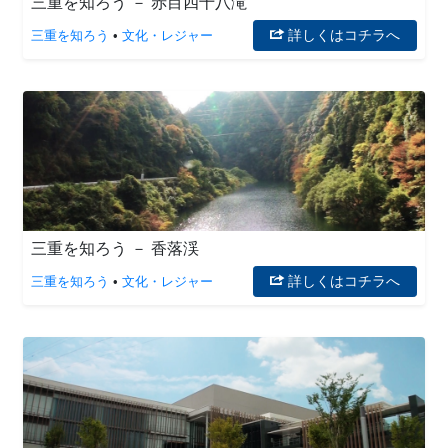
三重を知ろう － 赤目四十八滝
詳しくはコチラへ
三重を知ろう
•
文化・レジャー
三重を知ろう － 香落渓
詳しくはコチラへ
三重を知ろう
•
文化・レジャー