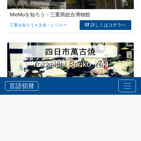
MieMuを知ろう・三重県総合博物館
詳しくはコチラへ
三重を知ろう
•
文化・レジャー
言語切替
四日市萬古焼・三重の伝統
詳しくはコチラへ
三重を知ろう
•
文化・レジャー