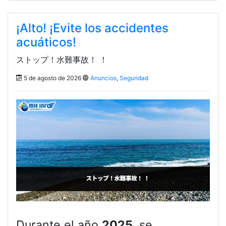
¡Alto! ¡Evite los accidentes
acuáticos!
ストップ！水難事故！ ！
5 de agosto de 2026
Anuncios
,
Seguridad
Durante el año
2025
, se