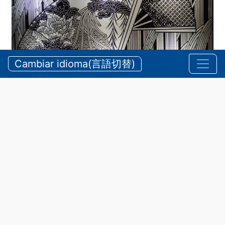
Cambiar idioma(言語切替)
Ise Katagami – Tradición de Mie
Vea más
Conociendo-Mie
•
Cultura y Ocio
Conociendo el Kumano Kodo Center
Vea más
Conociendo-Mie
•
Cultura y Ocio