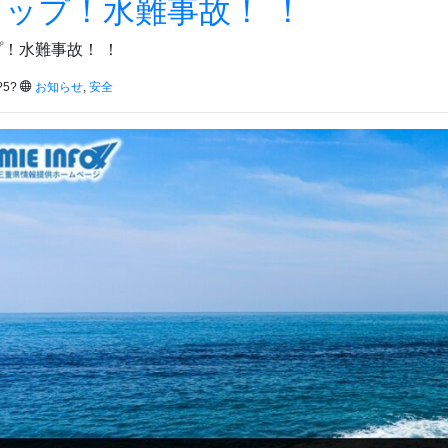
ップ！水難事故！ ！
！水難事故！ ！
?5?
お知らせ
,
安全