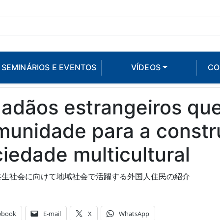
SEMINÁRIOS E EVENTOS
VÍDEOS
CO
dadãos estrangeiros qu
munidade para a const
iedade multicultural
共生社会に向けて地域社会で活躍する外国人住民の紹介
ebook
E-mail
X
WhatsApp