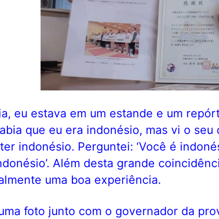
a, eu estava em um estande e um repórte
abia que eu era indonésio, mas vi o seu
ter indonésio. Perguntei: ‘Você é indonés
ndonésio’. Além desta grande coincidênci
ealmente uma boa experiência.
 uma foto junto com o governador da prov