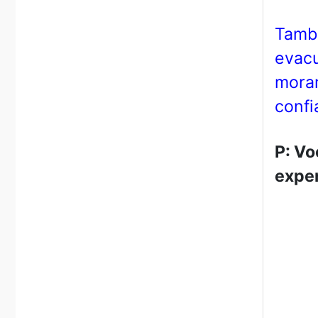
També
evacu
moram
confi
P: Vo
exper