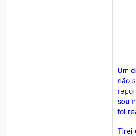
Um di
não s
repór
sou i
foi r
Tirei