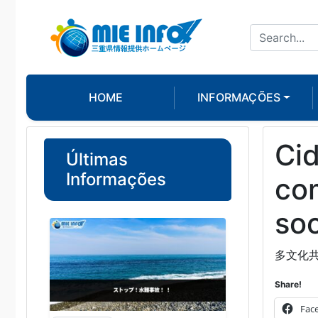
HOME
INFORMAÇÕES
Ci
Últimas
Informações
co
soc
多文化
Share!
Fac