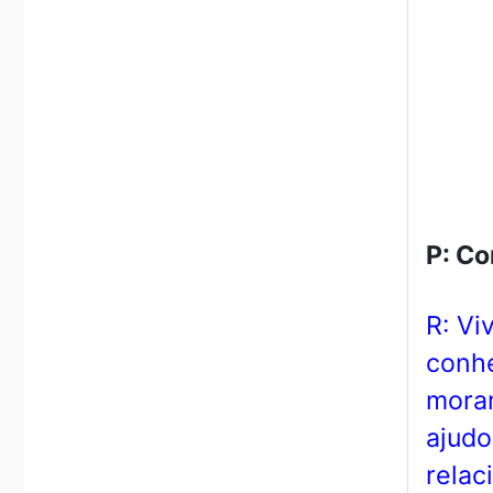
P: Co
R: Vi
conhe
moram
ajudo
relac