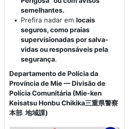
Perigosa” ou com avisos
semelhantes.
Prefira nadar em
locais
seguros, como praias
supervisionadas por salva-
vidas ou responsáveis pela
segurança
.
Departamento de Polícia da
Província de Mie — Divisão de
Polícia Comunitária (Mie-ken
Keisatsu Honbu Chikika
三重県警察
本部
地域課
)