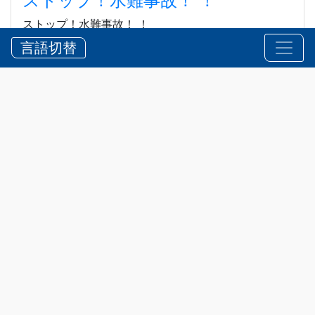
ストップ！水難事故！ ！
ストップ！水難事故！ ！
言語切替
2026?8?5?
お知らせ
,
安全
2025 年中、三重県内で発生した水難
事故は25件（25人）で、そのうち、
外国人による事故は２件（２人）発