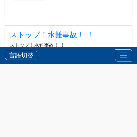
ストップ！水難事故！ ！
ストップ！水難事故！ ！
言語切替
2026?8?5?
お知らせ
,
安全