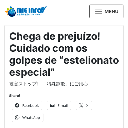
MENU
Chega de prejuízo!
Cuidado com os
golpes de “estelionato
especial”
被害ストップ! 「特殊詐欺」にご用心
Share!
Facebook
E-mail
X
WhatsApp