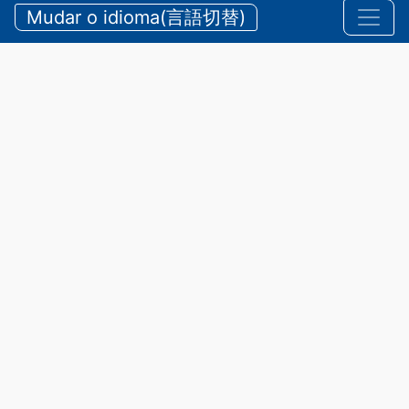
durante o verão
Mudar o idioma(言語切替)
【三重県警察本部】夏期における水難・山岳遭難の防
止
2026/07/24 sexta-feira
Comunicados
,
Segurança
A província de Mie possui belas
praias e rios, além de diversas