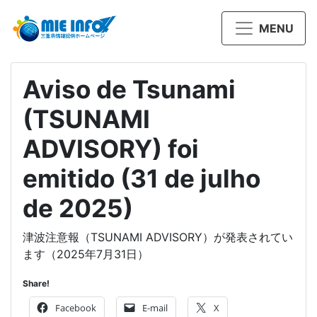
MENU
Aviso de Tsunami
(TSUNAMI
ADVISORY) foi
emitido (31 de julho
de 2025)
津波注意報（TSUNAMI ADVISORY）が発表されてい
ます（2025年7月31日）
Share!
Facebook
E-mail
X