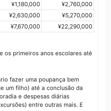
¥1,180,000
¥2,760,000
¥2,630,000
¥5,270,000
¥7,670,000
¥22,290,000
de os primeiros anos escolares até
sário fazer uma poupança bem
e um filho) até a conclusão da
oradia e despesas diárias
excursões) entre outras mais. E