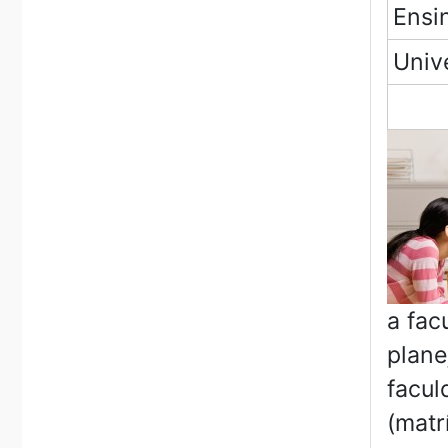
Ensi
Univ
a fac
plane
facul
(matr