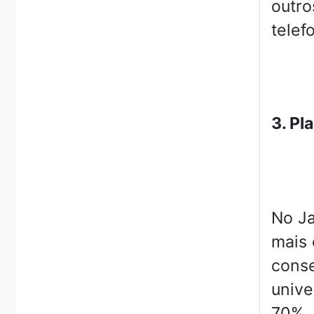
outro
telef
3. Pl
No Ja
mais 
conse
unive
70%. 