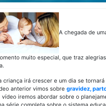
A chegada de uma
mento muito especial, que traz alegria
a.
a criança irá crescer e um dia se torna
deo anterior vimos sobre
gravidez, parto
 vídeo iremos abordar sobre o planejamen
a série completa sobre o sistema educa