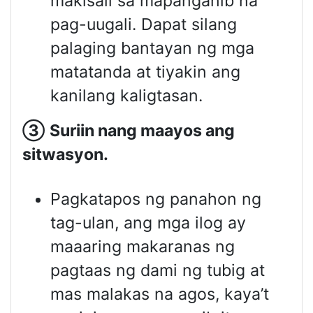
makisali sa mapanganib na
pag-uugali. Dapat silang
palaging bantayan ng mga
matatanda at tiyakin ang
kanilang kaligtasan.
③
Suriin nang maayos ang
sitwasyon
.
Pagkatapos ng panahon ng
tag-ulan, ang mga ilog ay
maaaring makaranas ng
pagtaas ng dami ng tubig at
mas malakas na agos, kaya’t