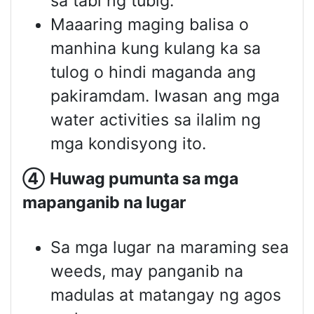
sa tabi ng tubig.
Maaaring maging balisa o
manhina kung kulang ka sa
tulog o hindi maganda ang
pakiramdam. Iwasan ang mga
water activities sa ilalim ng
mga kondisyong ito.
④
Huwag pumunta sa mga
mapanganib na lugar
Sa mga lugar na maraming sea
weeds, may panganib na
madulas at matangay ng agos