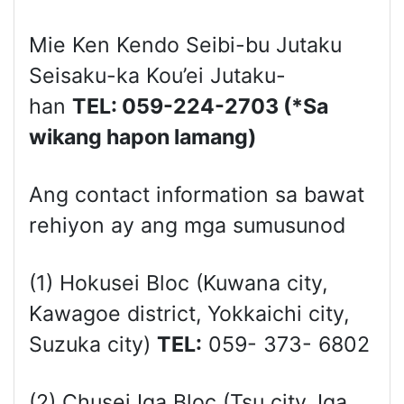
Mie Ken Kendo Seibi-bu Jutaku
Seisaku-ka Kou’ei Jutaku-
han
TEL: 059-224-2703
(*Sa
wikang hapon lamang)
Ang contact information sa bawat
rehiyon ay ang mga sumusunod
(1) Hokusei Bloc (Kuwana city,
Kawagoe district, Yokkaichi city,
Suzuka city)
TEL:
059- 373- 6802
(2) Chusei Iga Bloc (Tsu city, Iga