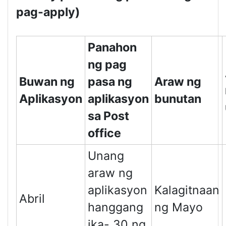
pag-apply)
Panahon
ng pag
Buwan ng
pasa ng
Araw ng
Aplikasyon
aplikasyon
bunutan
sa Post
office
Unang
araw ng
aplikasyon
Kalagitnaan
Abril
hanggang
ng Mayo
ika- 30 ng