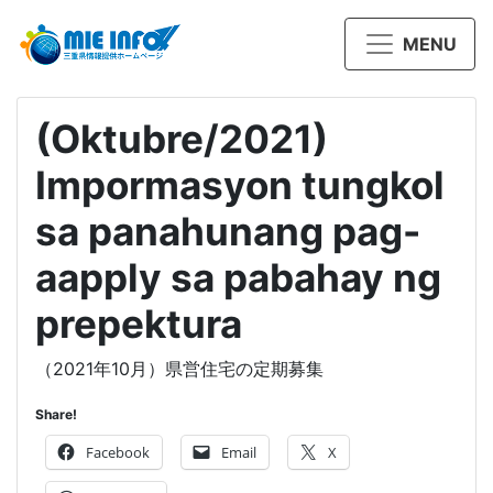
MENU
(Oktubre/2021)
Impormasyon tungkol
sa panahunang pag-
aapply sa pabahay ng
prepektura
（2021年10月）県営住宅の定期募集
Share!
Facebook
Email
X