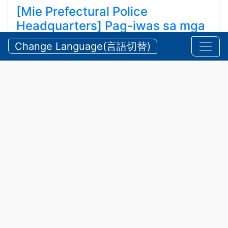
[Mie Prefectural Police
Headquarters] Pag-iwas sa mga
Aksidente sa Tubig at Bundok
Change Language(言語切替)
tuwing Tag-init
【三重県警察本部】夏期における水難・山岳遭難の防
止
Hulyo 24, 2026
Anunsyo
,
Kaligtasan