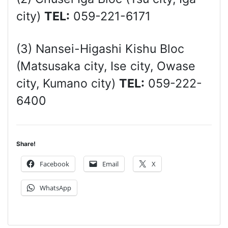
city)
TEL:
059-221-6171
(3) Nansei-Higashi Kishu Bloc
(Matsusaka city, Ise city, Owase
city, Kumano city)
TEL:
059-222-
6400
Share!
Facebook
Email
X
WhatsApp