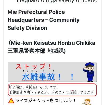
lifeguard o mga safety officers.
Mie Prefectural Police
Headquarters – Community
Safety Division
(Mie-ken Keisatsu Honbu Chikika
三重県警察本部
地域課
)