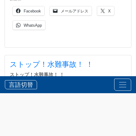
Facebook
メールアドレス
X
WhatsApp
ストップ！水難事故！ ！
ストップ！水難事故！ ！
言語切替
2026?8?5?
お知らせ
,
安全