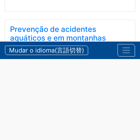
Prevenção de acidentes
aquáticos e em montanhas
durante o verão
Mudar o idioma(言語切替)
【三重県警察本部】夏期における水難・山岳遭難の防
止
2026/07/24 sexta-feira
Comunicados
,
Segurança