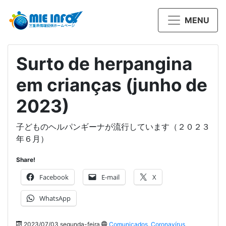
MENU
Surto de herpangina
em crianças (junho de
2023)
子どものヘルパンギーナが流行しています（２０２３
年６月）
Share!
Facebook
E-mail
X
WhatsApp
2023/07/03 segunda-feira
Comunicados
,
Coronavírus