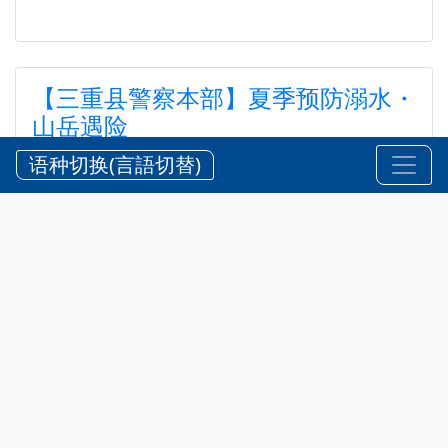
【三重县警察本部】夏季预防溺水・
山岳遇险
【三重県警察本部】夏期における水難・山岳遭難の防
语种切换(言語切替)
止
2026?7?24?
安全 @zh-hans
,
通知