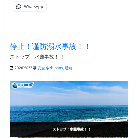
WhatsApp
停止！谨防溺水事故！！
ストップ！水難事故！ ！
2026?8?5?
安全 @zh-hans
,
通知