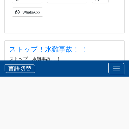
WhatsApp
ストップ！水難事故！ ！
ストップ！水難事故！ ！
言語切替
2026?8?5?
お知らせ
,
安全