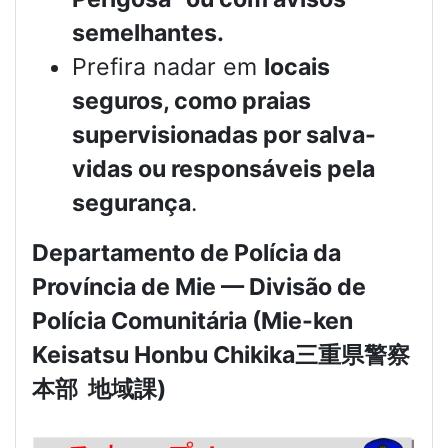
semelhantes.
Prefira nadar em
locais
seguros, como praias
supervisionadas por salva-
vidas ou responsáveis pela
segurança
.
Departamento de Polícia da
Província de Mie — Divisão de
Polícia Comunitária (Mie-ken
Keisatsu Honbu Chikika
三重県警察
本部
地域課
)