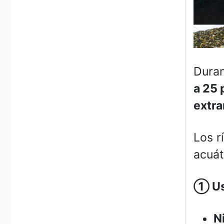
Duran
a 25 
extra
Los r
acuát
①
Us
N