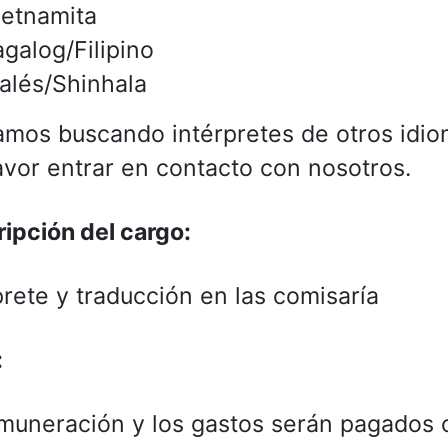
ietnamita
agalog/Filipino
galés/Shinhala
amos buscando intérpretes de otros idio
avor entrar en contacto con nosotros.
ipción del cargo:
prete y traducción en las comisaría
:
muneración y los gastos serán pagados c