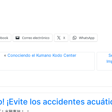
ebook
Correo electrónico
X
WhatsApp
«
Conociendo el Kumano Kodo Center
S
Im
o! ¡Evite los accidentes acuáti
！水難事故！ ！