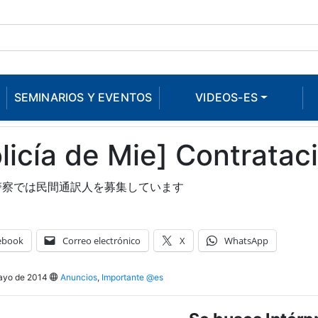
SEMINARIOS Y EVENTOS
VIDEOS-ES
licía de Mie] Contratac
警察では民間通訳人を募集しています
ebook
Correo electrónico
X
WhatsApp
ayo de 2014
Anuncios
,
Importante @es