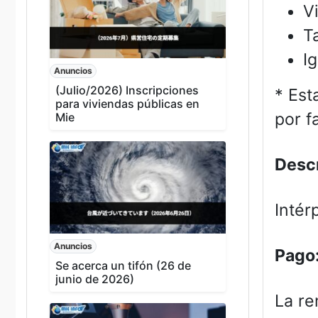
V
T
I
Anuncios
(Julio/2026) Inscripciones
* Est
para viviendas públicas en
por f
Mie
Descr
Intér
Anuncios
Pago
Se acerca un tifón (26 de
junio de 2026)
La re