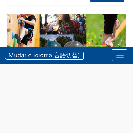
Mudar o idioma(言語切替)
Feira de oficinas em meio a natureza com matérias
primas de Mie
Veja Mais
Cultura e Lazer
•
Eventos