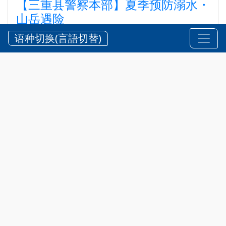
【三重县警察本部】夏季预防溺水・
山岳遇险
【三重県警察本部】夏期における水難・山岳遭難の防
语种切换(言語切替)
止
2026?7?24?
安全 @zh-hans
,
通知
三重县内拥有风景优美的海岸、河川