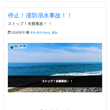
停止！谨防溺水事故！！
ストップ！水難事故！ ！
2026?8?5?
安全 @zh-hans
,
通知