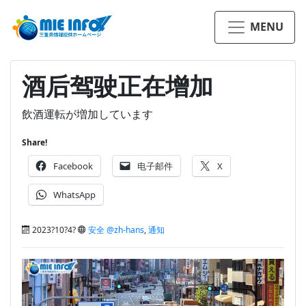
MENU
酒后驾驶正在增加
飲酒運転が増加しています
Share!
Facebook
电子邮件
X
WhatsApp
2023?10?4?
安全 @zh-hans
,
通知