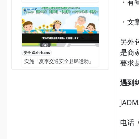
・有
・文
另外
是商
安全 @zh-hans
实施「夏季交通安全县民运动」
要求
遇到
JA
电话 