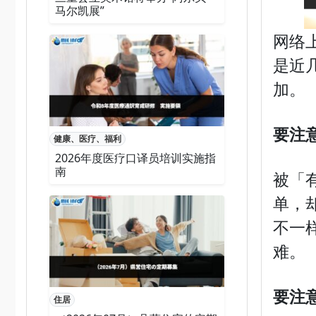
马尔凯展”
网络
是近
加。
要注
健康、医疗、福利
2026年度医疗口译员培训实施指
南
被「
单，
不一
难。
要注
住居