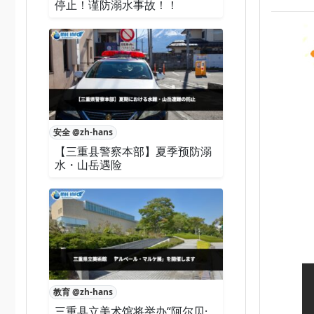
停止！谨防溺水事故！！
安全 @zh-hans
【三重县警察本部】夏季预防溺
水・山岳遇险
教育 @zh-hans
三重县立美术馆将举办“阿尔贝·