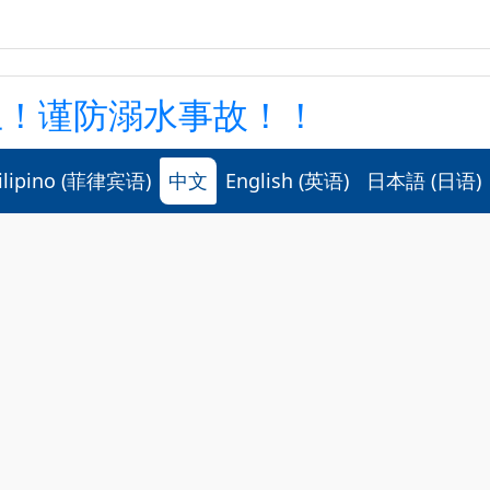
止！谨防溺水事故！！
！水難事故！ ！
ilipino
(
菲律宾语
)
中文
English
(
英语
)
日本語
(
日语
)
5?
安全 @zh-hans
,
通知