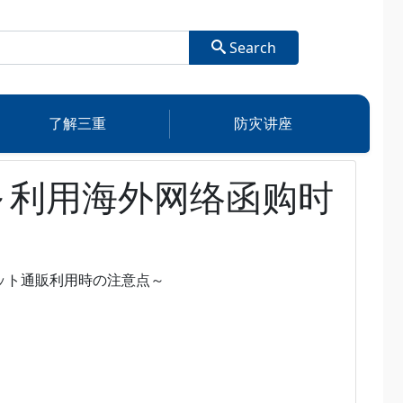
Search
了解三重
防灾讲座
～利用海外网络函购时
ット通販利用時の注意点～