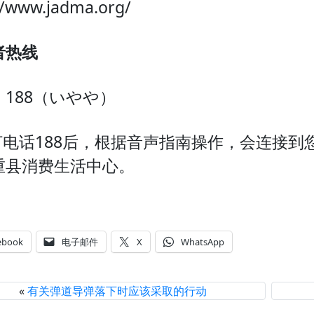
//www.jadma.org/
者热线
：188（いやや）
打电话188后，根据音声指南操作，会连接到
重县消费生活中心。
ebook
电子邮件
X
WhatsApp
«
有关弹道导弹落下时应该采取的行动