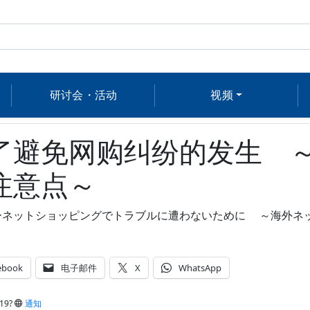
研讨会・活动
视频
了避免网购纠纷的发生 
注意点～
ーネットショッピングでトラブルに遭わないために ～海外ネ
ebook
电子邮件
X
WhatsApp
19?
通知