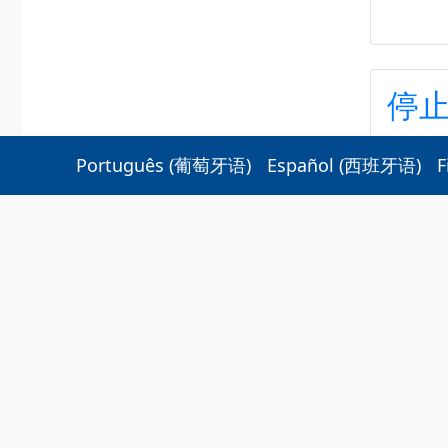
停
ストップ
Português
(
葡萄牙语
)
Español
(
西班牙语
)
F
2026?8?