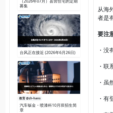
（2026年07月）县营住宅的定期
募集
从海
者是
要注
・没
台风正在接近 (2026年6月26日)
・联
・虽
・有
教育 @zh-hans
汽车钣金・喷漆科10月班招生简
章