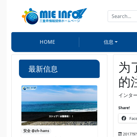
HOME
信息
为
最新信息
的
インタ
Share!
Fac
安全 @zh-hans
2017?9?