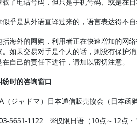
登载了电话号码，但只是手机号码、或是在日
章似乎是从外语直译过来的，语言表达得不自
包括海外的网购，利用者正在快速増加的网络
家。如果交易对手是个人的话，则没有保护消
是在自己的责任下进行，请加以密切注意。
纠纷
时的咨询窗口
DMA（ジャドマ）日本通信販売協会（日本函
03-5651-1122 ※仅限日语（10点～1