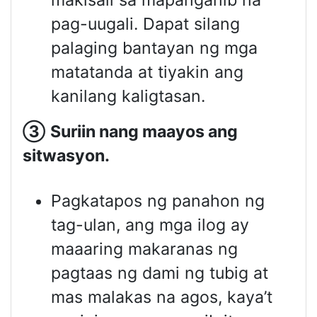
makisali sa mapanganib na
pag-uugali. Dapat silang
palaging bantayan ng mga
matatanda at tiyakin ang
kanilang kaligtasan.
③
Suriin nang maayos ang
sitwasyon
.
Pagkatapos ng panahon ng
tag-ulan, ang mga ilog ay
maaaring makaranas ng
pagtaas ng dami ng tubig at
mas malakas na agos, kaya’t