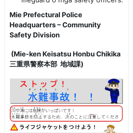
lifeguard o mga safety officers.
Mie Prefectural Police
Headquarters – Community
Safety Division
(Mie-ken Keisatsu Honbu Chikika
三重県警察本部
地域課
)