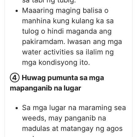
sa tabi ng tubig.
Maaaring maging balisa o
manhina kung kulang ka sa
tulog o hindi maganda ang
pakiramdam. Iwasan ang mga
water activities sa ilalim ng
mga kondisyong ito.
④
Huwag pumunta sa mga
mapanganib na lugar
Sa mga lugar na maraming sea
weeds, may panganib na
madulas at matangay ng agos