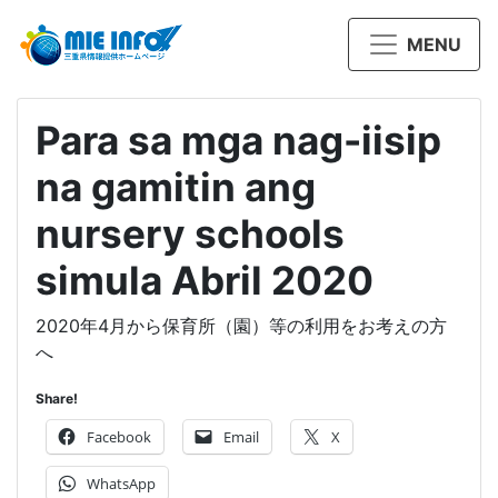
MENU
Para sa mga nag-iisip
na gamitin ang
nursery schools
simula Abril 2020
2020年4月から保育所（園）等の利用をお考えの方
へ
Share!
Facebook
Email
X
WhatsApp