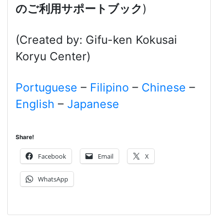
のご利用サポートブック
)
(Created by: Gifu-ken Kokusai
Koryu Center)
Portuguese
–
Filipino
–
Chinese
–
English
–
Japanese
Share!
Facebook
Email
X
WhatsApp