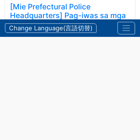
[Mie Prefectural Police
Headquarters] Pag-iwas sa mga
Aksidente sa Tubig at Bundok
Change Language(言語切替)
tuwing Tag-init
【三重県警察本部】夏期における水難・山岳遭難の防
止
Hulyo 24, 2026
Anunsyo
,
Kaligtasan