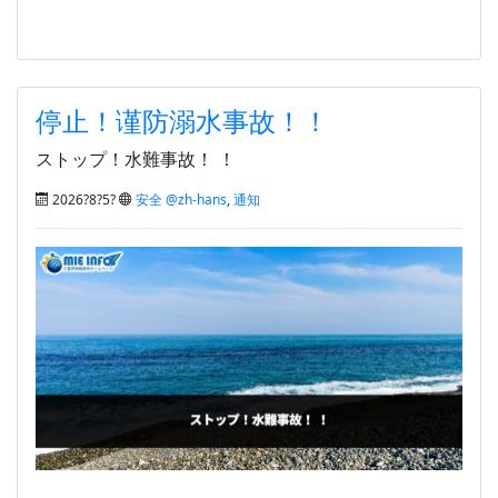
停止！谨防溺水事故！！
ストップ！水難事故！ ！
2026?8?5?
安全 @zh-hans
,
通知