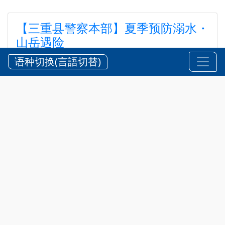
【三重县警察本部】夏季预防溺水・
山岳遇险
【三重県警察本部】夏期における水難・山岳遭難の防
语种切换(言語切替)
止
2026?7?24?
安全 @zh-hans
,
通知