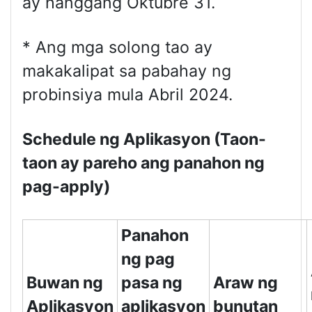
ay hanggang Oktubre 31.
* Ang mga solong tao ay
makakalipat sa pabahay ng
probinsiya mula Abril 2024.
Schedule ng Aplikasyon (Taon-
taon ay pareho ang panahon ng
pag-apply)
Panahon
ng pag
Buwan ng
pasa ng
Araw ng
Aplikasyon
aplikasyon
bunutan