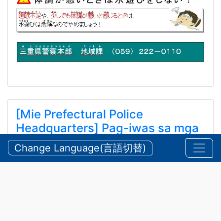
[Mie Prefectural Police
Headquarters] Pag-iwas sa mga
Aksidente sa Tubig at Bundok
Change Language(言語切替)
tuwing Tag-init
【三重県警察本部】夏期における水難・山岳遭難の防
止
Hulyo 24, 2026
Anunsyo
,
Kaligtasan