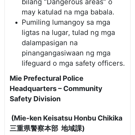
bilang “Dangerous areas” o
may katulad na mga babala.
Pumiling lumangoy sa mga
ligtas na lugar, tulad ng mga
dalampasigan na
pinangangasiwaan ng mga
lifeguard o mga safety officers.
Mie Prefectural Police
Headquarters – Community
Safety Division
(Mie-ken Keisatsu Honbu Chikika
三重県警察本部
地域課
)