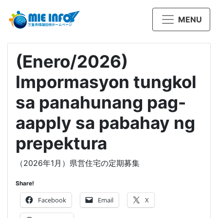
MENU
(Enero/2026)
Impormasyon tungkol
sa panahunang pag-
aapply sa pabahay ng
prepektura
（2026年1月）県営住宅の定期募集
Share!
Facebook
Email
X