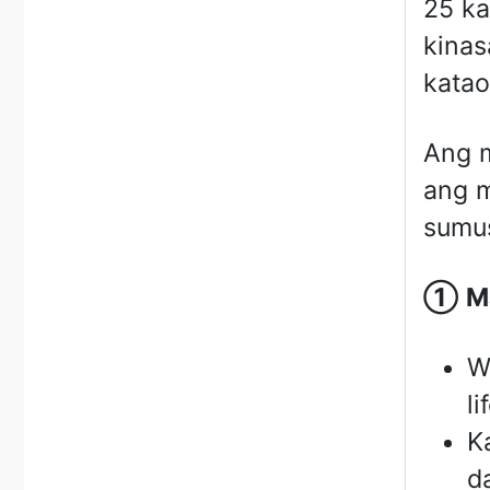
25 ka
kinas
katao
Ang m
ang m
sumu
①
M
W
li
K
d