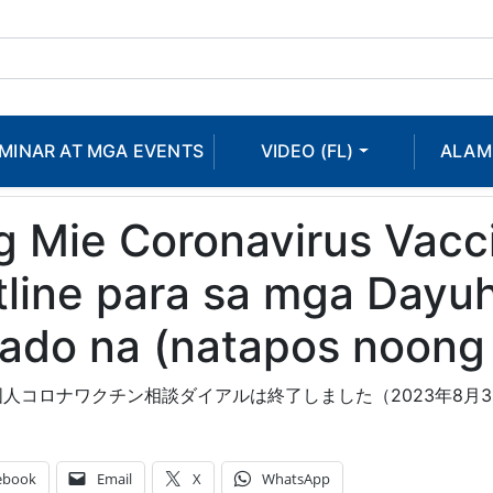
MINAR AT MGA EVENTS
VIDEO (FL)
ALAM
 Mie Coronavirus Vacc
tline para sa mga Dayu
rado na (natapos noong
人コロナワクチン相談ダイアルは終了しました（2023年8月3
ebook
Email
X
WhatsApp