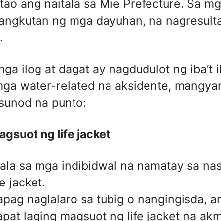
tao ang naitala sa Mie Prefecture. Sa m
angkutan ng mga dayuhan, na nagresul
.
ga ilog at dagat ay nagdudulot ng iba’
ga water-related na aksidente, mangya
sunod na punto:
agsuot ng
life jacket
ala sa mga indibidwal na namatay sa na
fe jacket.
apag naglalaro sa tubig o nangingisda, 
apat laging magsuot ng life jacket na akm