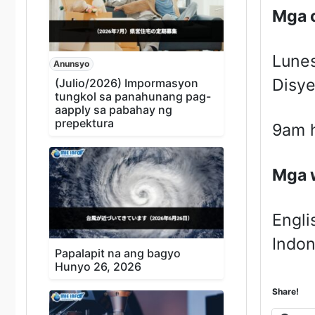
Mga o
Lunes
Anunsyo
Disy
(Julio/2026) Impormasyon
tungkol sa panahunang pag-
aapply sa pabahay ng
prepektura
9am 
Mga w
Engli
Indon
Papalapit na ang bagyo
Hunyo 26, 2026
Share!