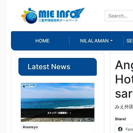
HOME
NILALAMAN
SE
Ang
Latest News
Ho
sa
みえ外国
Share!
Anunsyo
Fac