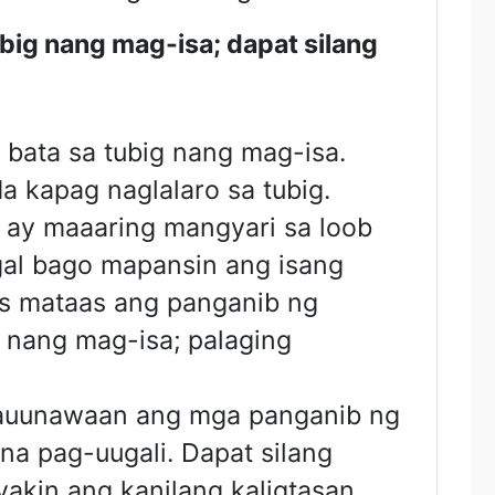
big nang mag-isa; dapat silang
ata sa tubig nang mag-isa.
 kapag naglalaro sa tubig.
 ay maaaring mangyari sa loob
al bago mapansin ang isang
s mataas ang panganib ng
nang mag-isa; palaging
a nauunawaan ang mga panganib ng
na pag-uugali. Dapat silang
akin ang kanilang kaligtasan.