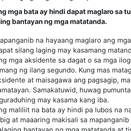
g mga bata ay hindi dapat maglaro sa tu
ing bantayan ng mga matatanda.
apanganib na hayaang maglaro ang mga b
apat silang laging may kasamang matanda
ng mga aksidente sa dagat o sa mga ilog
amang ng ilang segundo. Kung mas matag
ksidente at maisagawa ang pagsagip, ma
amatayan. Samakatuwid, huwag pumunta 
iguraduhing may kasama kang iba.
ng maliliit na bata ay hindi pa lubos n
ubig at maaaring makisali sa mapanganib 
alaging bantayan ng mga matatanda at tiy