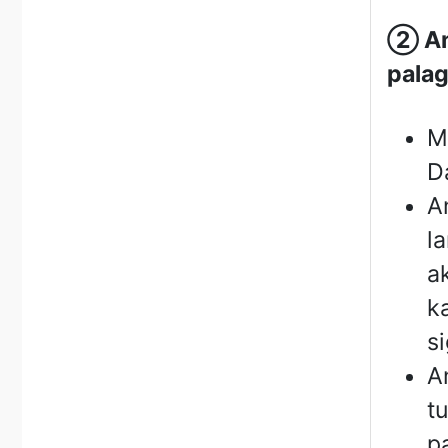
②
An
palag
M
D
A
l
a
k
s
A
t
p