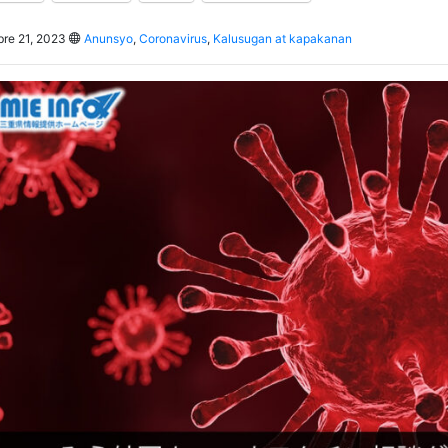
re 21, 2023
Anunsyo
,
Coronavirus
,
Kalusugan at kapakanan