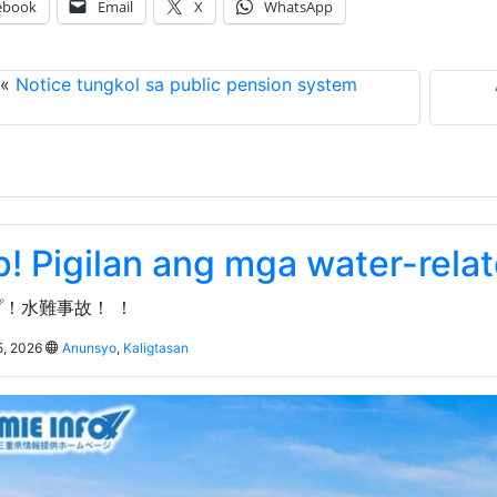
ebook
Email
X
WhatsApp
«
Notice tungkol sa public pension system
p! Pigilan ang mga water-rela
！水難事故！ ！
5, 2026
Anunsyo
,
Kaligtasan