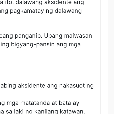
ga ito, dalawang aksidente ang
tang pagkamatay ng dalawang
t ibang panganib. Upang maiwasan
ring bigyang-pansin ang mga
sabing aksidente ang nakasuot ng
ang mga matatanda at bata ay
a sa laki ng kanilang katawan.