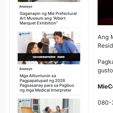
Anunsyo
Gaganapin ng Mie Prefectural
Art Museum ang “Albert
Marquet Exhibition”
Ang M
Resid
Pagka
Anunsyo
gusto
Mga Alituntunin sa
Pagpapatupad ng 2026
Pagsasanay para sa Pagbuo
MieC
ng mga Medical Interpreter
080-