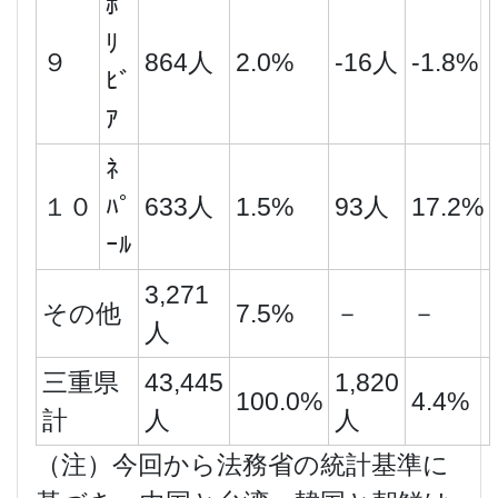
ﾎﾞ
ﾘ
９
864人
2.0%
-16人
-1.8%
ﾋﾞ
ｱ
ﾈ
１０
ﾊﾟ
633人
1.5%
93人
17.2%
ｰﾙ
3,271
その他
7.5%
－
－
人
三重県
43,445
1,820
100.0%
4.4%
計
人
人
（注）今回から法務省の統計基準に