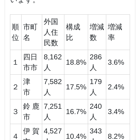
外国
順
市町
構成
増減
増減
人住
位
名
比
数
率
民数
四日
8,162
286
１
18.8%
3.6%
市市
人
人
津
7,582
179
２
17.5%
2.4%
市
人
人
鈴 鹿
7,251
240
３
16.7%
3.4%
市
人
人
伊 賀
4,527
343
４
10.4%
8.2%