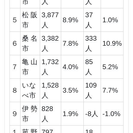
市
人
人
松 阪
3,877
37
５
8.9%
1.0%
市
人
人
桑 名
3,382
333
６
7.8%
10.9%
市
人
人
亀 山
1,732
85
７
4.0%
5.2%
市
人
人
いな
1,528
109
８
3.5%
7.7%
べ市
人
人
伊 勢
828
９
1.9%
-8人
-1.0%
市
人
１
菰 野
797
18