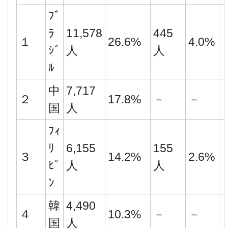
ﾌﾞ
ﾗ
11,578
445
１
26.6%
4.0%
ｼﾞ
人
人
ﾙ
中
7,717
２
17.8%
－
－
国
人
ﾌｨ
ﾘ
6,155
155
３
14.2%
2.6%
ﾋﾟ
人
人
ﾝ
韓
4,490
４
10.3%
－
－
国
人