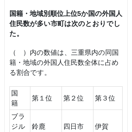
国籍・地域別順位上位
5
か国の外国人
住民数が多い市町は次のとおりでし
た。
（ ）内の数値は、三重県内の同国
籍・地域の外国人住民数全体に占め
る割合です。
国
第１位
第２位
第３位
籍
ブラ
ジル
鈴鹿
四日市
伊賀