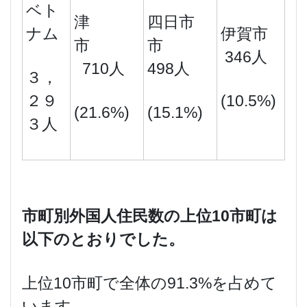
ベト
津
四日市
ナム
伊賀市
市
市
346人
710人
498人
３，
２９
(10.5%)
(21.6%)
(15.1%)
３人
市町別外国人住民数の上位
10
市町は
以下のとおりでした。
上位10市町で全体の91.3%を占めて
います。