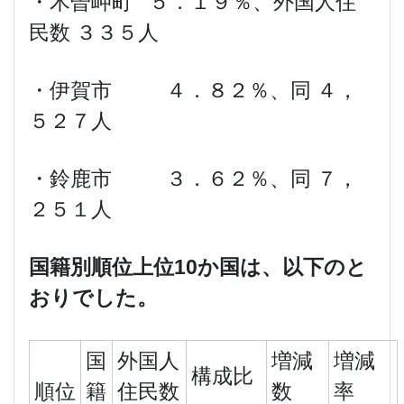
・木曽岬町 ５．１９％、外国人住
民数 ３３５人
・伊賀市 ４．８２％、同 ４，
５２７人
・鈴鹿市 ３．６２％、同 ７，
２５１人
国籍別順位上位
10
か国は、以下のと
おりでした。
国
外国人
増減
増減
構成比
順位
籍
住民数
数
率