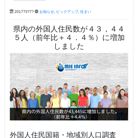
2017?3?7?
お知らせ
,
ピックアップ
,
住まい
県内の外国人住民数が４３，４４
５人（前年比＋４．４％）に増加
しました
外国人住民国籍・地域別人口調査