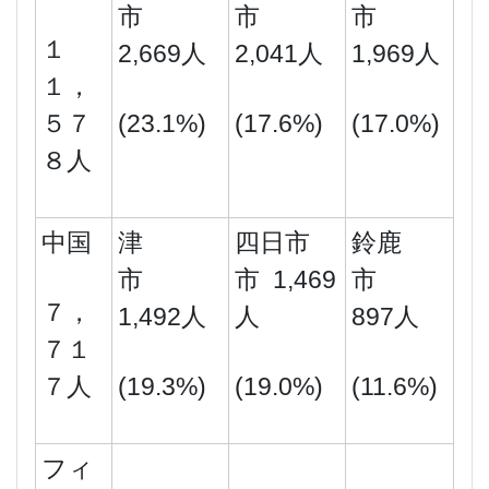
市
市
市
１
2,669人
2,041人
1,969人
１，
５７
(23.1%)
(17.6%)
(17.0%)
８人
中国
津
四日市
鈴鹿
市
市 1,469
市
７，
1,492人
人
897人
７１
７人
(19.3%)
(19.0%)
(11.6%)
フィ