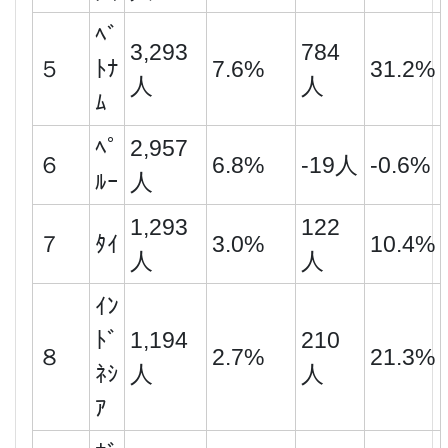
ﾍﾞ
3,293
784
５
ﾄﾅ
7.6%
31.2%
人
人
ﾑ
ﾍﾟ
2,957
６
6.8%
-19人
-0.6%
ﾙｰ
人
1,293
122
７
ﾀｲ
3.0%
10.4%
人
人
ｲﾝ
ﾄﾞ
1,194
210
８
2.7%
21.3%
ﾈｼ
人
人
ｱ