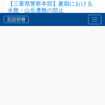
【三重県警察本部】夏期における
水難・山岳遭難の防止
【三重県警察本部】夏期における水難・山岳遭難の防
言語切替
止
2026?7?24?
お知らせ
,
安全
県内には、風光明媚(めいび)な海岸