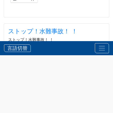
ストップ！水難事故！ ！
ストップ！水難事故！ ！
言語切替
2026?8?5?
お知らせ
,
安全