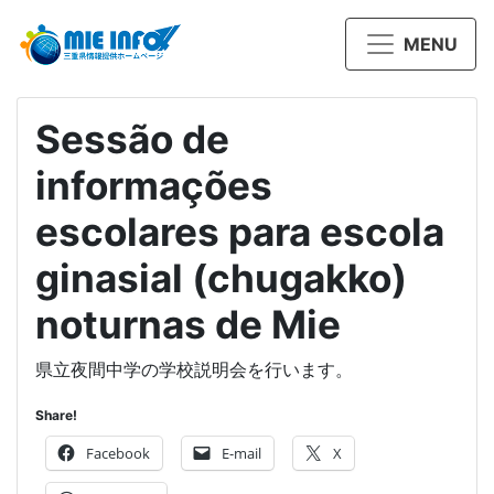
MENU
Sessão de
informações
escolares para escola
ginasial (chugakko)
noturnas de Mie
県立夜間中学の学校説明会を行います。
Share!
Facebook
E-mail
X