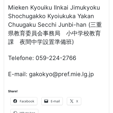
Mieken Kyouiku IInkai Jimukyoku
Shochugakko Kyoiukuka Yakan
Chuugaku Secchi Junbi-han (三重
県教育委員会事務局 小中学校教育
課 夜間中学設置準備班)
Telefone: 059-224-2766
E-mail: gakokyo@pref.mie.lg.jp
Share!
Facebook
E-mail
X
WhatsApp