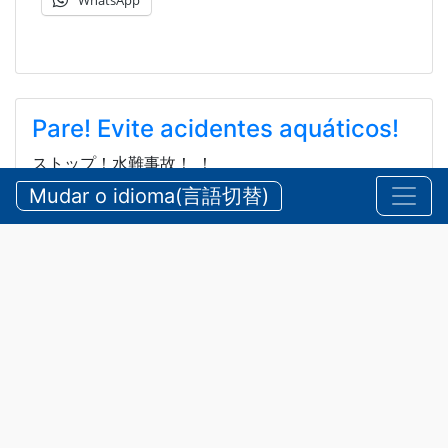
Pare! Evite acidentes aquáticos!
ストップ！水難事故！ ！
Mudar o idioma(言語切替)
2026/08/05 quarta-feira
Comunicados
,
Segurança