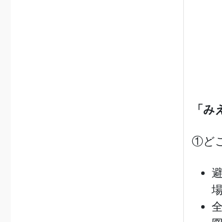
「み
①ど