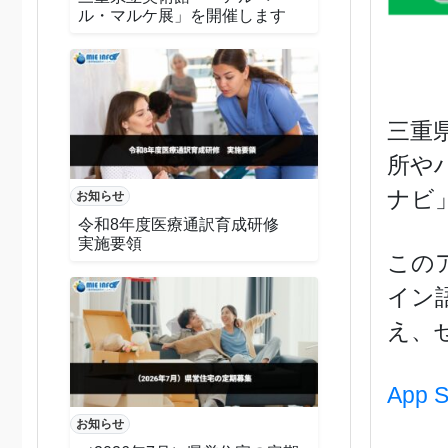
ル・マルケ展」を開催します
三重
所や
ナビ
お知らせ
令和8年度医療通訳育成研修
実施要領
この
イン
え、
App
お知らせ