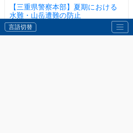
【三重県警察本部】夏期における
水難・山岳遭難の防止
【三重県警察本部】夏期における水難・山岳遭難の防
言語切替
止
2026?7?24?
お知らせ
,
安全
県内には、風光明媚(めいび)な海岸