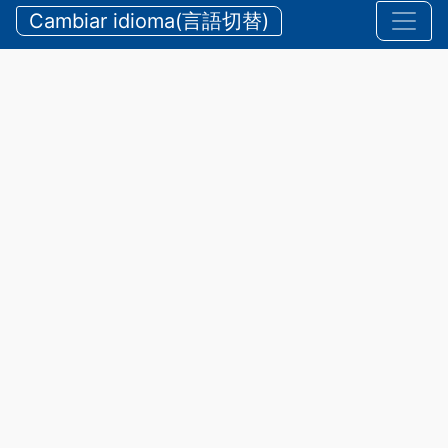
durante el verano
Cambiar idioma(言語切替)
【三重県警察本部】夏期における水難・山岳遭難の防
止
24 de julio de 2026
Anuncios
,
Seguridad
La prefectura de Mie cuenta con
hermosas playas y ríos, además