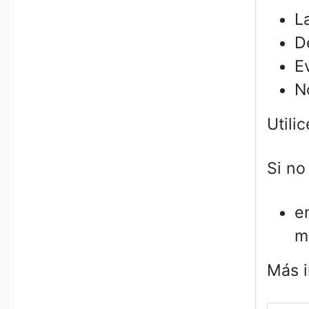
L
D
E
N
Utili
Si no
e
m
Más i