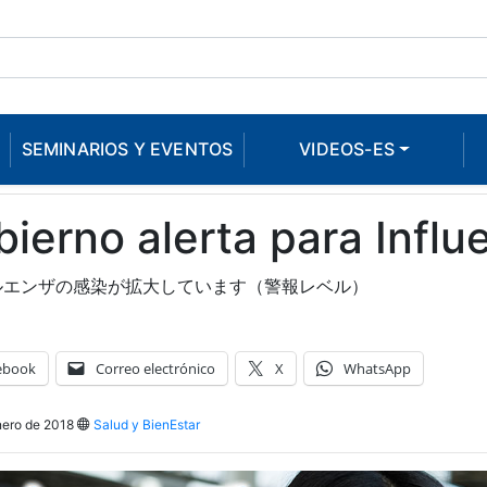
SEMINARIOS Y EVENTOS
VIDEOS-ES
ierno alerta para Influ
ルエンザの感染が拡大しています（警報レベル）
ebook
Correo electrónico
X
WhatsApp
nero de 2018
Salud y BienEstar