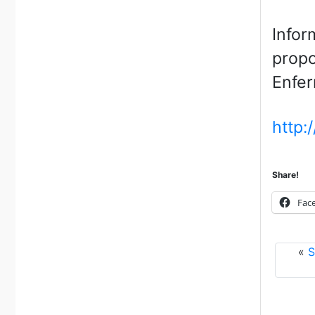
Infor
propo
Enfer
http:
Share!
Fac
«
S