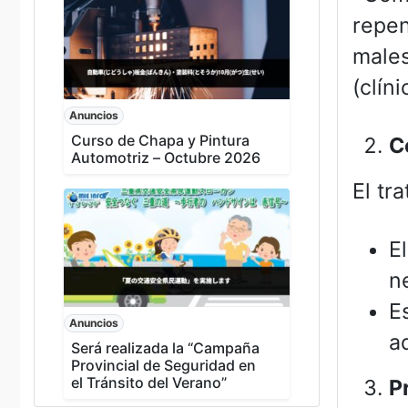
repen
males
(clín
Anuncios
Curso de Chapa y Pintura
C
Automotriz – Octubre 2026
El tr
E
n
E
Anuncios
a
Será realizada la “Campaña
Provincial de Seguridad en
el Tránsito del Verano”
P