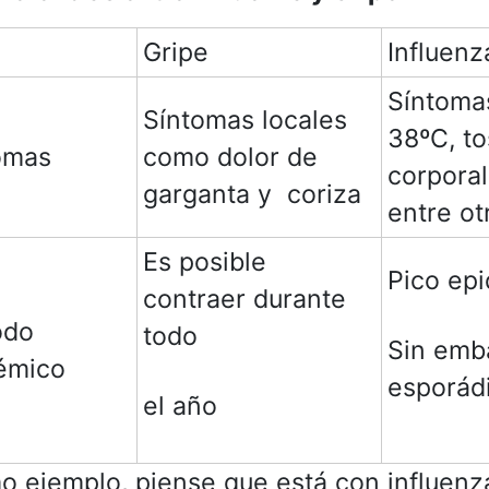
Gripe
Influenz
Síntomas
Síntomas locales
38ºC, to
omas
como dolor de
corporal
garganta y coriza
entre ot
Es posible
Pico epi
contraer durante
odo
todo
Sin emba
émico
esporád
el año
 ejemplo, piense que está con influenza