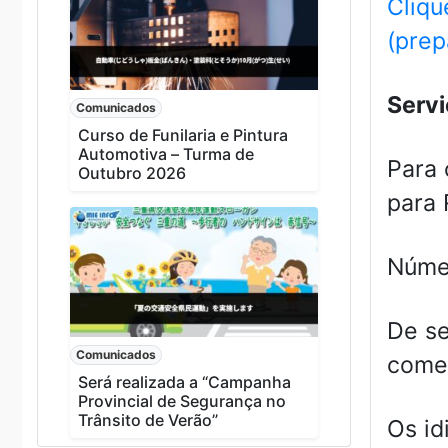
Cliqu
(prep
Servi
Comunicados
Curso de Funilaria e Pintura
Automotiva – Turma de
Para 
Outubro 2026
para 
Núme
De se
Comunicados
comem
Será realizada a “Campanha
Provincial de Segurança no
Trânsito de Verão”
Os id