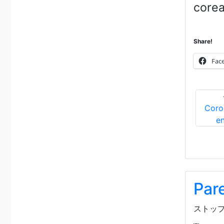
corea
Share!
Fac
Coro
e
Pare
ストップ