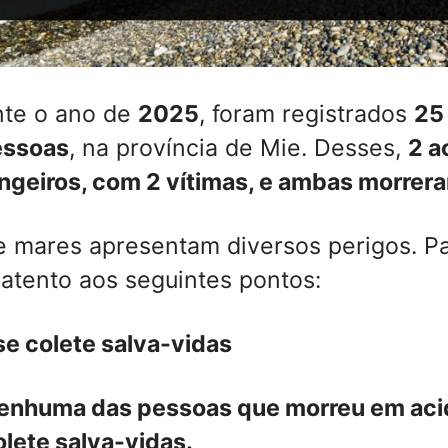
nte o ano de
2025
, foram registrados
25
essoas
, na província de Mie. Desses,
2 a
ngeiros, com 2 vítimas, e ambas morrer
e mares apresentam diversos perigos. Pa
 atento aos seguintes pontos:
e colete salva-vidas
enhuma das pessoas que morreu em aci
olete salva-vidas.