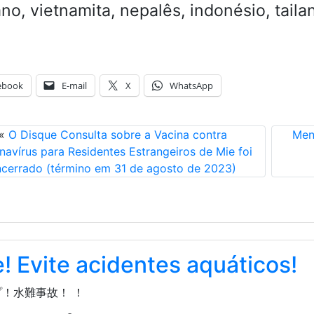
no, vietnamita, nepalês, indonésio, taila
ebook
E-mail
X
WhatsApp
«
O Disque Consulta sobre a Vacina contra
Men
navírus para Residentes Estrangeiros de Mie foi
ncerrado (término em 31 de agosto de 2023)
! Evite acidentes aquáticos!
！水難事故！ ！