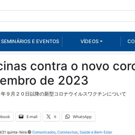
SEMINÁRIOS E EVENTOS
VÍDEOS
CO
inas contra o novo cor
tembro de 2023
３年９月２０日以降の新型コロナウイルスワクチンについて
ebook
E-mail
X
WhatsApp
21 quinta-feira
Comunicados
,
Coronavírus
,
Saúde e Bem-Estar