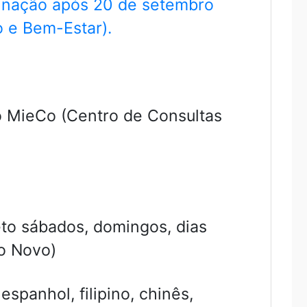
cinação após 20 de setembro
o e Bem-Estar).
 o MieCo (Centro de Consultas
eto sábados, domingos, dias
o Novo)
spanhol, filipino, chinês,