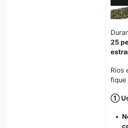
Dura
25 p
estra
Rios 
fique
①
Us
N
c