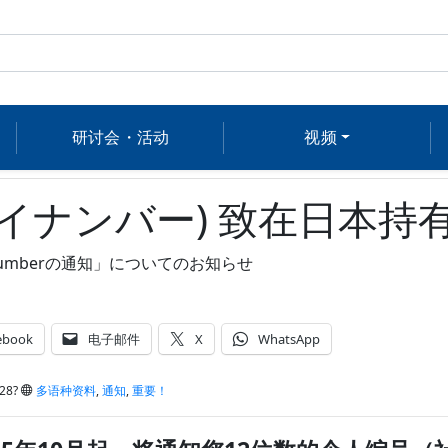
研讨会・活动
视频
マイナンバー) 致在日本持
Numberの通知」についてのお知らせ
ebook
电子邮件
X
WhatsApp
28?
多语种资料
,
通知
,
重要！