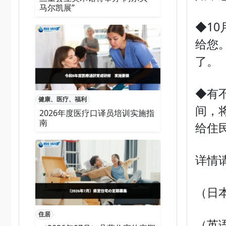
马尔凯展”
◆1
给您
了。
◆有
健康、医疗、福利
间，
2026年度医疗口译员培训实施指
南
给住
详情
（日
住居
（英