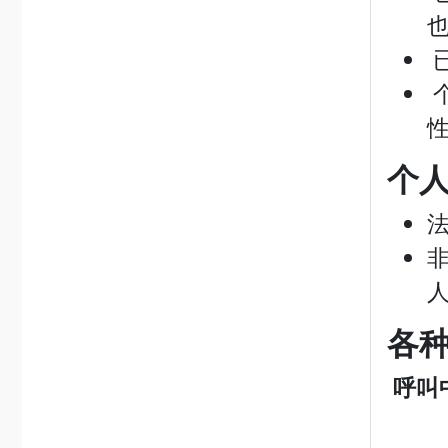
个
各
呼叫