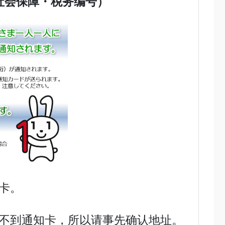
（社会保障・税务编号）
卡。
不到通知卡，所以请事先确认地址。