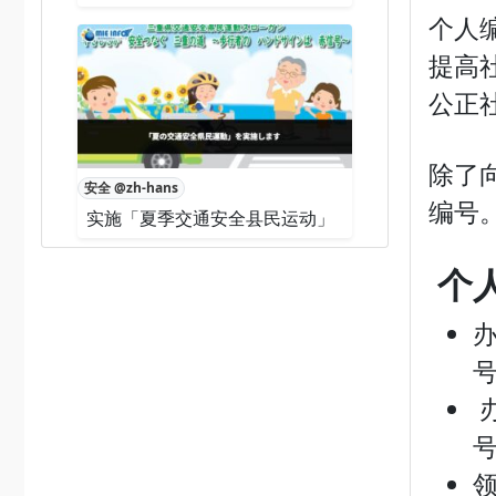
个人
提高
公正
除了
安全 @zh-hans
编号
实施「夏季交通安全县民运动」
个