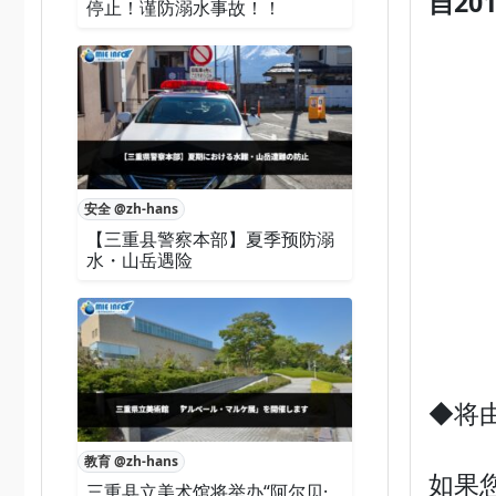
自2
停止！谨防溺水事故！！
安全 @zh-hans
【三重县警察本部】夏季预防溺
水・山岳遇险
◆将
教育 @zh-hans
如果
三重县立美术馆将举办“阿尔贝·