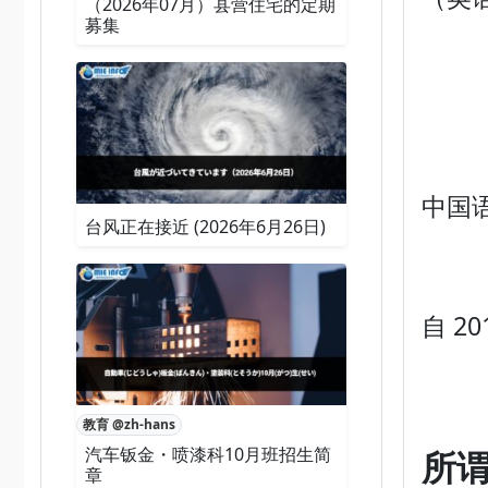
（2026年07月）县营住宅的定期
募集
中国语
台风正在接近 (2026年6月26日)
自 2
教育 @zh-hans
汽车钣金・喷漆科10月班招生简
所
章