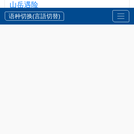
山岳遇险
【三重県警察本部】夏期における水難・山岳遭難の防
语种切换(言語切替)
止
2026?7?24?
安全 @zh-hans
,
通知
三重县内拥有风景优美的海岸、河川
以及以铃鹿山脉为代表的群山。每逢