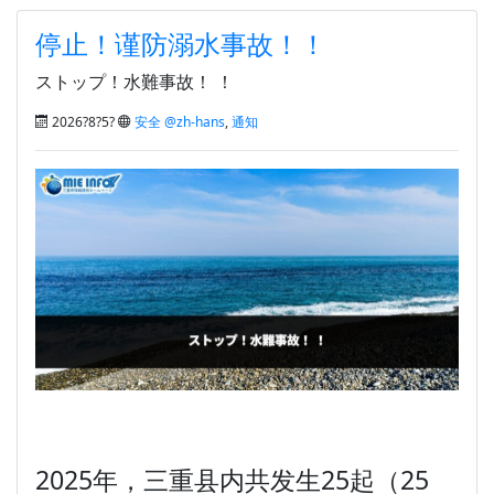
停止！谨防溺水事故！！
ストップ！水難事故！ ！
2026?8?5?
安全 @zh-hans
,
通知
2025年，三重县内共发生25起（25