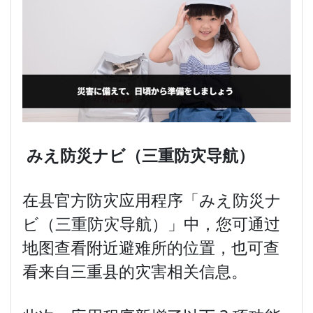
みえ防災ナビ（三重防灾
导
航）
在县官方防灾应用程序「みえ防災ナ
ビ（三重防灾导航）」中，您可通过
地图查看附近避难所的位置，也可查
看来自三重县的灾害相关信息。