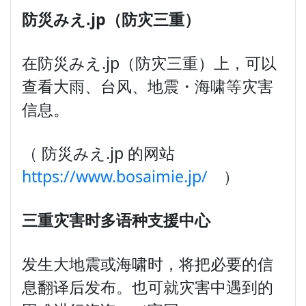
防災みえ
.jp
（防灾三重）
在防災みえ.jp（防灾三重）上，可以
查看大雨、台风、地震・海啸等灾害
信息。
（ 防災みえ.jp 的网站
https://www.bosaimie.jp/
）
三重灾害
时
多
语
种支援中心
发生大地震或海啸时，将把必要的信
息翻译后发布。也可就灾害中遇到的