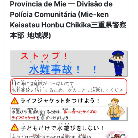
Província de Mie — Divisão de
Polícia Comunitária (Mie-ken
Keisatsu Honbu Chikika
三重県警察
本部
地域課
)