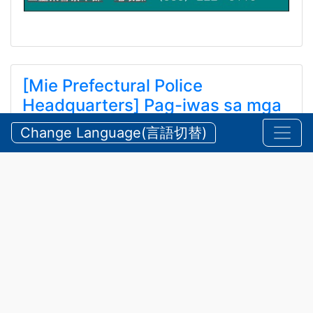
[Mie Prefectural Police
Headquarters] Pag-iwas sa mga
Aksidente sa Tubig at Bundok
Change Language(言語切替)
tuwing Tag-init
【三重県警察本部】夏期における水難・山岳遭難の防
止
Hulyo 24, 2026
Anunsyo
,
Kaligtasan