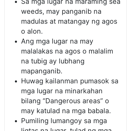
Sa mga lugar na maraming sea
weeds, may panganib na
madulas at matangay ng agos
o alon.
Ang mga lugar na may
malalakas na agos o malalim
na tubig ay lubhang
mapanganib.
Huwag kailanman pumasok sa
mga lugar na minarkahan
bilang “Dangerous areas” o
may katulad na mga babala.
Pumiling lumangoy sa mga
ligtas na lugar, tulad ng mga