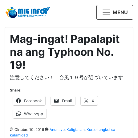
MENU
Mag-ingat! Papalapit
na ang Typhoon No.
19!
注意してください！ 台風１９号が近づいています
Share!
Facebook
Email
X
WhatsApp
Oktubre 10, 2019
Anunsyo
,
Kaligtasan
,
Kurso tungkol sa
kalamidad