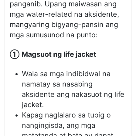
panganib. Upang maiwasan ang
mga water-related na aksidente,
mangyaring bigyang-pansin ang
mga sumusunod na punto:
①
Magsuot ng
life jacket
Wala sa mga indibidwal na
namatay sa nasabing
aksidente ang nakasuot ng life
jacket.
Kapag naglalaro sa tubig o
nangingisda, ang mga
matatanda at bata ay dapat