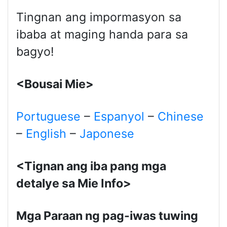
Tingnan ang impormasyon sa
ibaba at maging handa para sa
bagyo!
<Bousai Mie>
Portuguese
–
Espanyol
–
Chinese
–
English
–
Japonese
<Tignan ang iba pang mga
detalye sa Mie Info>
Mga Paraan ng pag-iwas tuwing