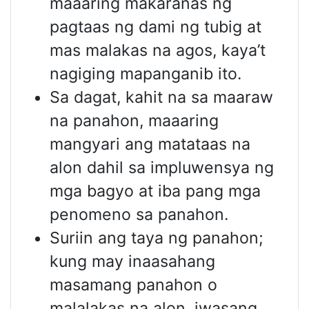
maaaring makaranas ng
pagtaas ng dami ng tubig at
mas malakas na agos, kaya’t
nagiging mapanganib ito.
Sa dagat, kahit na sa maaraw
na panahon, maaaring
mangyari ang matataas na
alon dahil sa impluwensya ng
mga bagyo at iba pang mga
penomeno sa panahon.
Suriin ang taya ng panahon;
kung may inaasahang
masamang panahon o
malalakas na alon, iwasang