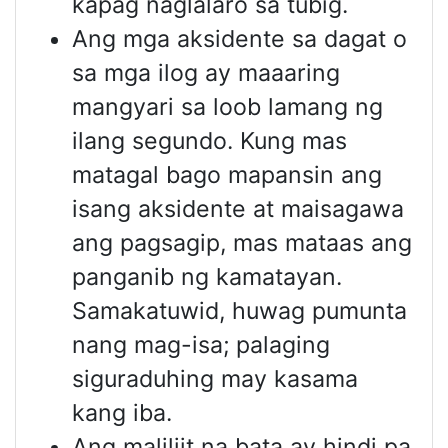
kapag naglalaro sa tubig.
Ang mga aksidente sa dagat o
sa mga ilog ay maaaring
mangyari sa loob lamang ng
ilang segundo. Kung mas
matagal bago mapansin ang
isang aksidente at maisagawa
ang pagsagip, mas mataas ang
panganib ng kamatayan.
Samakatuwid, huwag pumunta
nang mag-isa; palaging
siguraduhing may kasama
kang iba.
Ang maliliit na bata ay hindi pa