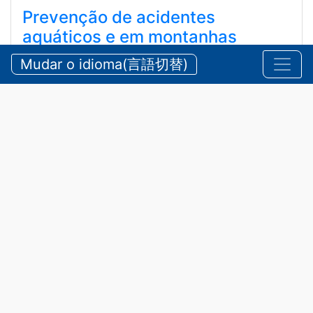
Prevenção de acidentes
aquáticos e em montanhas
durante o verão
Mudar o idioma(言語切替)
【三重県警察本部】夏期における水難・山岳遭難の防
止
2026/07/24 sexta-feira
Comunicados
,
Segurança