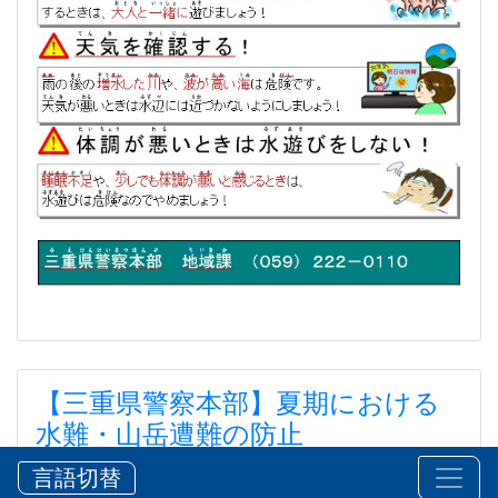
【三重県警察本部】夏期における
水難・山岳遭難の防止
【三重県警察本部】夏期における水難・山岳遭難の防
言語切替