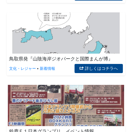
鳥取県発『山陰海岸ジオパークと国際まんが博』
詳しくはコチラへ
文化・レジャー
•
新着情報
鈴鹿Ｆ１日本グランプリ イベント情報