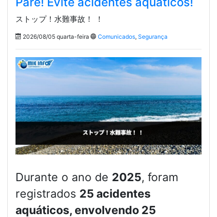
Pare! Evite acidentes aquáticos!
ストップ！水難事故！ ！
2026/08/05 quarta-feira
Comunicados
,
Segurança
Durante o ano de
2025
, foram
registrados
25 acidentes
aquáticos, envolvendo 25