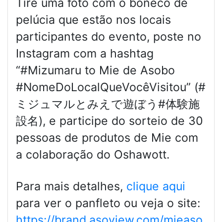
Tire uma foto com o boneco de
pelúcia que estão nos locais
participantes do evento, poste no
Instagram com a hashtag
“#Mizumaru to Mie de Asobo
#NomeDoLocalQueVocêVisitou” (#
ミジュマルとみえで遊ぼう#体験施
設名), e participe do sorteio de 30
pessoas de produtos de Mie com
a colaboração do Oshawott.
Para mais detalhes,
clique aqui
para ver o panfleto ou veja o site:
https://brand.asoview.com/mieaso