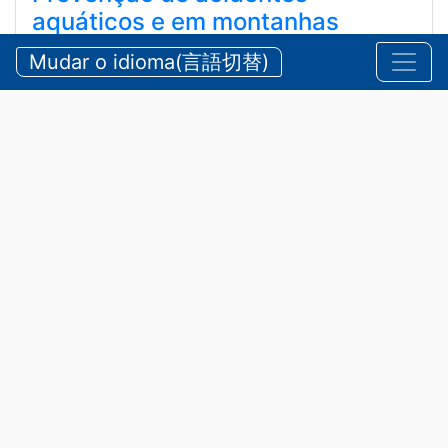
aquáticos e em montanhas
durante o verão
Mudar o idioma(言語切替)
【三重県警察本部】夏期における水難・山岳遭難の防
止
2026/07/24 sexta-feira
Comunicados
,
Segurança
A província de Mie possui belas