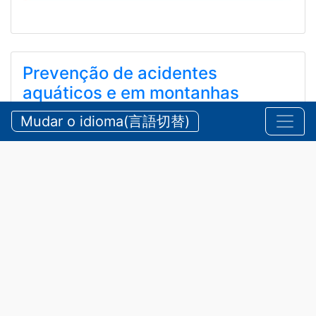
Prevenção de acidentes
aquáticos e em montanhas
durante o verão
Mudar o idioma(言語切替)
【三重県警察本部】夏期における水難・山岳遭難の防
止
2026/07/24 sexta-feira
Comunicados
,
Segurança