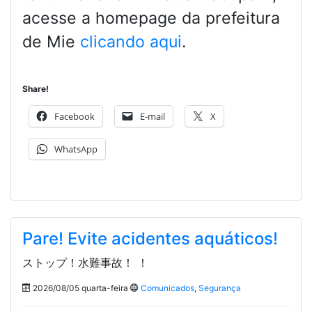
acesse a homepage da prefeitura
de Mie
clicando aqui
.
Share!
Facebook
E-mail
X
WhatsApp
Pare! Evite acidentes aquáticos!
ストップ！水難事故！ ！
2026/08/05 quarta-feira
Comunicados
,
Segurança