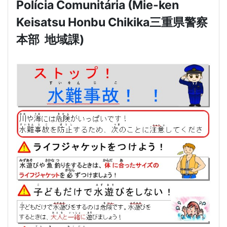
Polícia Comunitária (Mie-ken
Keisatsu Honbu Chikika
三重県警察
本部
地域課
)