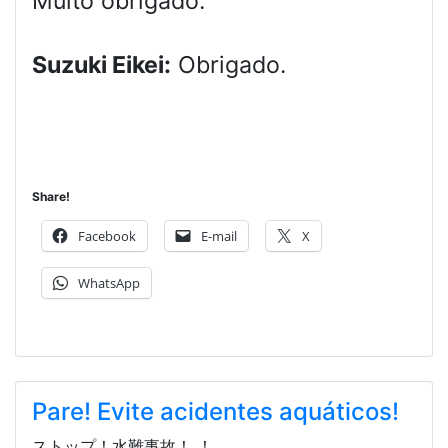
Muito obrigado.
Suzuki Eikei:
Obrigado.
Share!
Facebook
E-mail
X
WhatsApp
Pare! Evite acidentes aquáticos!
ストップ！水難事故！ ！