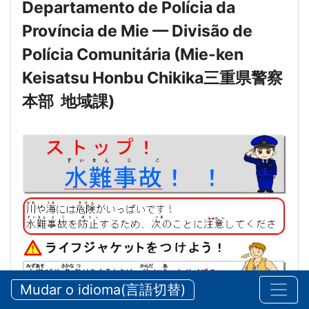
Departamento de Polícia da
Província de Mie — Divisão de
Polícia Comunitária (Mie-ken
Keisatsu Honbu Chikika
三重県警察
本部
地域課
)
Mudar o idioma(言語切替)