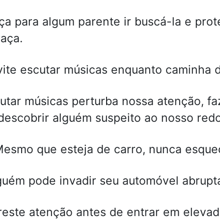
a para algum parente ir buscá-la e prot
aça.
vite escutar músicas enquanto caminha d
tar músicas perturba nossa atenção, 
descobrir alguém suspeito ao nosso redo
esmo que esteja de carro, nunca esqueç
uém pode invadir seu automóvel abrupt
reste atenção antes de entrar em elevad