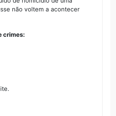
uido de homicídio de uma
esse não voltem a acontecer
e crimes:
ite.