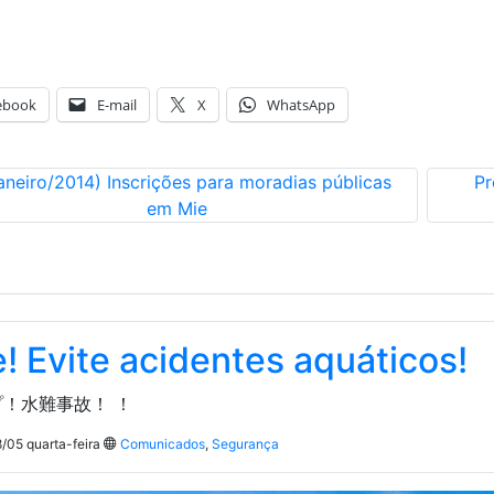
ebook
E-mail
X
WhatsApp
aneiro/2014) Inscrições para moradias públicas
Pr
em Mie
! Evite acidentes aquáticos!
！水難事故！ ！
/05 quarta-feira
Comunicados
,
Segurança