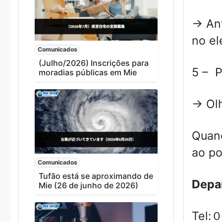
→ Ant
no e
Comunicados
(Julho/2026) Inscrições para
5 – P
moradias públicas em Mie
→ Olh
Quand
ao po
Comunicados
Tufão está se aproximando de
Depar
Mie (26 de junho de 2026)
Tel