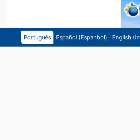
Português
Español
(
Espanhol
)
English
(
I