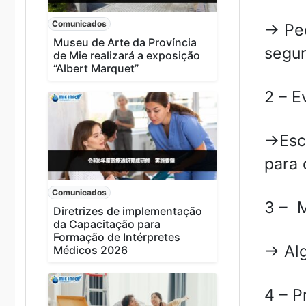
Comunicados
→ Peç
Museu de Arte da Província
segur
de Mie realizará a exposição
“Albert Marquet”
2 – E
→Escu
para 
Comunicados
3 – M
Diretrizes de implementação
da Capacitação para
Formação de Intérpretes
→ Alg
Médicos 2026
4 – P