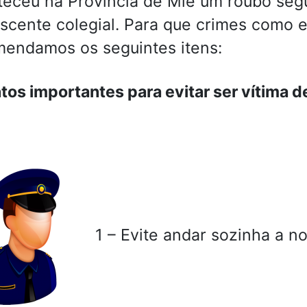
eceu na Província de Mie um roubo seg
scente colegial. Para que crimes como 
endamos os seguintes itens:
tos importantes para evitar ser vítima d
1 – Evite andar sozinha a no